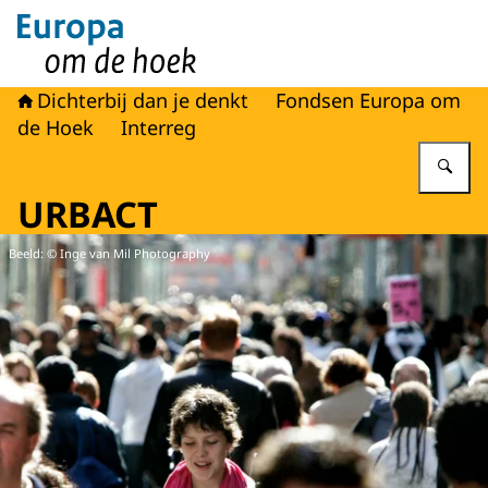
Naar de homepage van Europa om de hoek
Dichterbij dan je denkt
Fondsen Europa om
de Hoek
Interreg
Vu
URBACT
Beeld: © Inge van Mil Photography