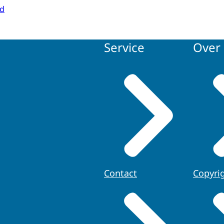
id
Service
Over 
Contact
Copyri