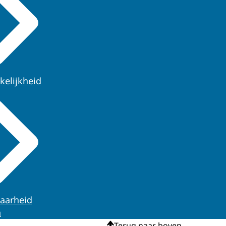
kelijkheid
aarheid
n
Terug naar boven