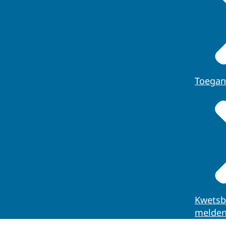
Toegan
Kwetsb
melde