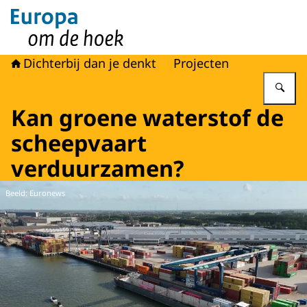
Naar de homepage van Europa om de hoek
Dichterbij dan je denkt
Projecten
Vu
Kan groene waterstof de
scheepvaart
verduurzamen?
Beeld: Euronews