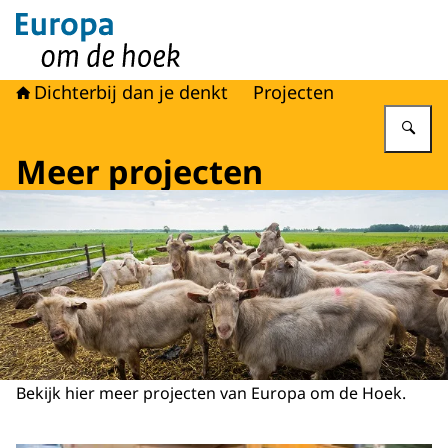
Naar de homepage van Europa om de hoek
Dichterbij dan je denkt
Projecten
Vu
Meer projecten
Bekijk hier meer projecten van Europa om de Hoek.