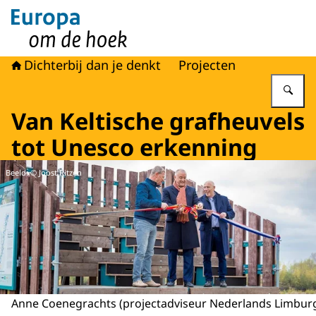
Naar de homepage van Europa om de hoek
Dichterbij dan je denkt
Projecten
Vu
Van Keltische grafheuvels
tot Unesco erkenning
Beeld: © Joost Ritzen
Anne Coenegrachts (projectadviseur Nederlands Limburg