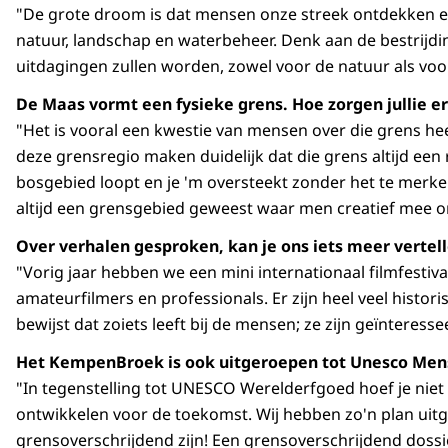
"De grote droom is dat mensen onze streek ontdekken en z
natuur, landschap en waterbeheer. Denk aan de bestrijdi
uitdagingen zullen worden, zowel voor de natuur als vo
De Maas vormt een fysieke grens. Hoe zorgen jullie er
"Het is vooral een kwestie van mensen over die grens he
deze grensregio maken duidelijk dat die grens altijd een 
bosgebied loopt en je 'm oversteekt zonder het te merken
altijd een grensgebied geweest waar men creatief mee 
Over verhalen gesproken, kan je ons iets meer vertel
"Vorig jaar hebben we een mini internationaal filmfestiv
amateurfilmers en professionals. Er zijn heel veel histor
bewijst dat zoiets leeft bij de mensen; ze zijn geïnteress
Het KempenBroek is ook uitgeroepen tot Unesco Mens
"In tegenstelling tot UNESCO Werelderfgoed hoef je niet
ontwikkelen voor de toekomst. Wij hebben zo'n plan uitge
grensoverschrijdend zijn! Een grensoverschrijdend dossie