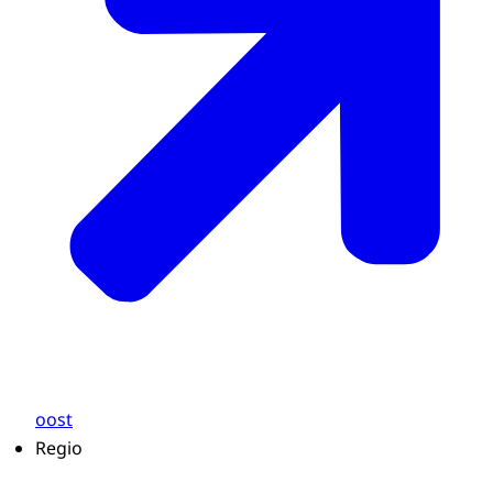
oost
Regio